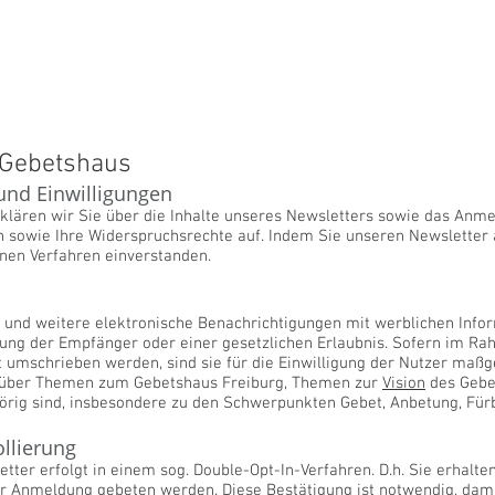
e Gebetshaus
und Einwilligungen
klären wir Sie über die Inhalte unseres Newsletters sowie das Anme
 sowie Ihre Widerspruchsrechte auf. Indem Sie unseren Newsletter a
en Verfahren einverstanden.
s und weitere elektronische Benachrichtigungen mit werblichen Info
ligung der Empfänger oder einer gesetzlichen Erlaubnis. Sofern im 
 umschrieben werden, sind sie für die Einwilligung der Nutzer maßg
 über Themen zum Gebetshaus Freiburg, Themen zur
Vision
des Gebe
ig sind, insbesondere zu den Schwerpunkten Gebet, Anbetung, Fürb
llierung
er erfolgt in einem sog. Double-Opt-In-Verfahren. D.h. Sie erhalte
rer Anmeldung gebeten werden. Diese Bestätigung ist notwendig, dam