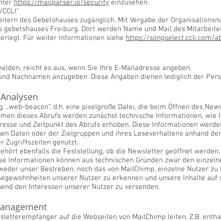
nter
https://mailparser.io/security
einzusehen.
/CCLI“
beitern des Gebetshauses zugänglich. Mit Vergabe der Organisations
s gebetshauses Freiburg. Dort werden Name und Mail des Mitarbeiter
terlegt. Für weiter Informationen siehe
https://songselect.ccli.com/
elden, reicht es aus, wenn Sie Ihre E-Mailadresse angeben.
- und Nachnamen anzugeben. Diese Angaben dienen lediglich der Pers
 Analysen
g. „web-beacon“, d.h. eine pixelgroße Datei, die beim Öffnen des Ne
hmen dieses Abrufs werden zunächst technische Informationen, wie
dresse und Zeitpunkt des Abrufs erhoben. Diese Informationen werd
en Daten oder der Zielgruppen und ihres Leseverhaltens anhand derer
 Zugriffszeiten genutzt.
ehört ebenfalls die Feststellung, ob die Newsletter geöffnet werden
iese Informationen können aus technischen Gründen zwar den einze
 weder unser Bestreben, noch das von MailChimp, einzelne Nutzer z
esegewohnheiten unserer Nutzer zu erkennen und unsere Inhalte auf
hend den Interessen unserer Nutzer zu versenden.
management
ewsletterempfänger auf die Webseiten von MailChimp leiten. Z.B. enth