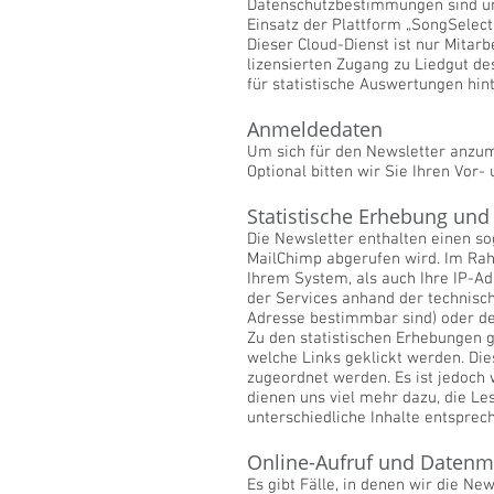
Datenschutzbestimmungen sind u
Einsatz der Plattform „SongSelect
Dieser Cloud-Dienst ist nur Mitar
lizensierten Zugang zu Liedgut de
für statistische Auswertungen hin
Anmeldedaten
Um sich für den Newsletter anzum
Optional bitten wir Sie Ihren Vor
Statistische Erhebung und
Die Newsletter enthalten einen so
MailChimp abgerufen wird. Im Ra
Ihrem System, als auch Ihre IP-A
der Services anhand der technisch
Adresse bestimmbar sind) oder der
Zu den statistischen Erhebungen g
welche Links geklickt werden. D
zugeordnet werden. Es ist jedoch
dienen uns viel mehr dazu, die L
unterschiedliche Inhalte entsprec
Online-Aufruf und Daten
Es gibt Fälle, in denen wir die N