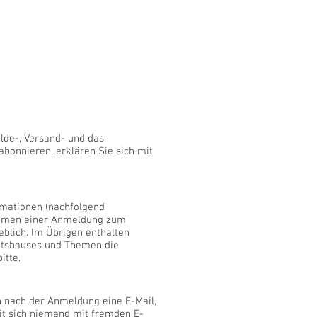
lde-, Versand- und das
bonnieren, erklären Sie sich mit
rmationen (nachfolgend
Rahmen einer Anmeldung zum
eblich. Im Übrigen enthalten
tshauses und Themen die
itte.
n nach der Anmeldung eine E-Mail,
it sich niemand mit fremden E-