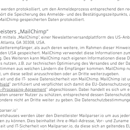
werden protokolliert, um den Anmeldeprozess entsprechend den re
ört die Speicherung des Anmelde- und des Bestätigungszeitpunkts, 
MailChimp gespeicherten Daten protokolliert.
leisters „MailChimp“
t mittels „MailChimp“, einer Newsletterversandplattform des US-Anb
Atlanta, GA 30308, USA.
letterempfänger, als auch deren weitere, im Rahmen dieser Hinwei
 den USA gespeichert. MailChimp verwendet diese Informationen zu
g. Des Weiteren kann MailChimp nach eigenen Informationen diese D
 nutzen, z.B. zur technischen Optimierung des Versandes und der Da
estimmen aus welchen Ländern die Empfänger kommen. MailChimp nu
, um diese selbst anzuschreiben oder an Dritte weiterzugeben.
keit und die IT- sowie Datensicherheit von MailChimp. MailChimp ist
hield
“ zertifiziert und verpflichtet sich damit die EU-Datenschutzvo
a-Processing-Agreement
“ abgeschlossen. Dabei handelt es sich um e
 Daten unserer Nutzer zu schützen, entsprechend dessen Datenschu
sondere nicht an Dritte weiter zu geben. Die Datenschutzbestimmun
parser.io“
tshauses werden über den Dienstleister Mailparser.io um aus jeder
en zu können. Dies beinhaltet ihre e-Mail-Adresse, Vor- und Zuname
eit und IT-Sicherheit von Mailparser.io, da diese sich an geltendes 