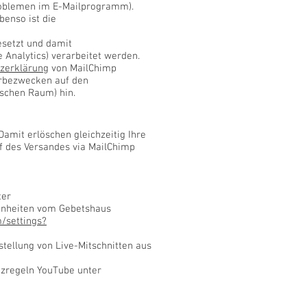
problemen im E-Mailprogramm).
benso ist die
setzt und damit
 Analytics) verarbeitet werden.
zerklärung
von MailChimp
erbezwecken auf den
schen Raum) hin.
Damit erlöschen gleichzeitig Ihre
uf des Versandes via MailChimp
ter
enheiten vom Gebetshaus
/settings?
tellung von Live-Mitschnitten aus
tzregeln YouTube unter