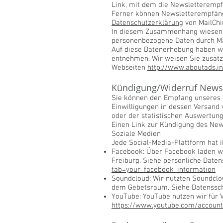
Link, mit dem die Newsletterempf
Ferner können Newsletterempfänger
Datenschutzerklärung
von MailChi
In diesem Zusammenhang wiesen wi
personenbezogene Daten durch Mail
Auf diese Datenerhebung haben wi
entnehmen. Wir weisen Sie zusätz
Webseiten
http://www.aboutads.in
Kündigung/Widerruf Newsl
Sie können den Empfang unseres Ne
Einwilligungen in dessen Versand 
oder der statistischen Auswertung 
Einen Link zur Kündigung des New
Soziale Medien
Jede Social-Media-Plattform hat i
Facebook: Über Facebook laden w
Freiburg. Siehe persönliche Date
tab=your_facebook_information
Soundcloud: Wir nutzten Soundclou
dem Gebetsraum. Siehe Datenssc
YouTube: YouTube nutzen wir für
https://www.youtube.com/account