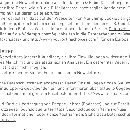
änger die Newsletter online abrufen können (z.B. bei Darstellungs
 ihre Daten, wie z.B. die E-Mailadresse nachträglich korrigieren. E
mp nur auf deren Seite abrufbar.
r darauf hin, dass auf den Webseiten von MailChimp Cookies einge
Chimp, deren Partnern und eingesetzten Dienstleistern (z.B. Google
r keinen Einfluss. Weitere Informationen können Sie der
Datenschut
lich auf die Widerspruchsmöglichkeiten in die Datenerhebung zu W
fo/choices/
und
http://www.youronlinechoices.com/
(für den Europäi
etter
wsletters jederzeit kündigen, d.h. Ihre Einwilligungen widerrufen. 
via MailChimp und die statistischen Analysen. Ein getrennter Widerr
ist leider nicht möglich.
sletters finden Sie am Ende eines jeden Newsletters.
hre Datenschutzregeln angepasst. Deren Einstellungen finden Sie un
ir zu Open-Skies-Abenden ein und informieren über aktuelle Gegeb
nsschutzeinstellungen von Facebook unter
https://www.facebook.com
d für die Übertragung von Deeper-Lehren (Podcasts) und zur Bereits
hutzregeln Soundcloud unter
https://soundcloud.com/terms-of-use
 Videoinformationen oder Konzertaufnahmen. Siehe dazu Datensschu
_privacy