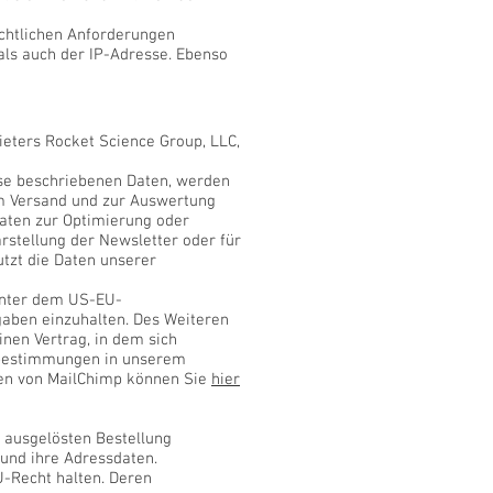
chtlichen Anforderungen
als auch der IP-Adresse. Ebenso
ieters Rocket Science Group, LLC,
se beschriebenen Daten, werden
m Versand und zur Auswertung
aten zur Optimierung oder
rstellung der Newsletter oder für
tzt die Daten unserer
 unter dem US-EU-
rgaben einzuhalten. Des Weiteren
inen Vertrag, in dem sich
tzbestimmungen in unserem
gen von MailChimp können Sie
hier
 ausgelösten Bestellung
 und ihre Adressdaten.
EU-Recht halten. Deren