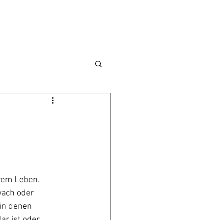
erem Leben. 
wach oder 
in denen 
ar ist oder 