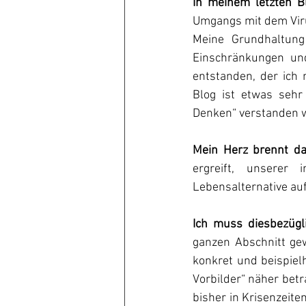
In meinem letzten B
Umgangs mit dem Viru
Meine Grundhaltung 
Einschränkungen un
entstanden, der ich 
Blog ist etwas sehr
Denken“ verstanden wi
Mein Herz brennt da
ergreift, unserer 
Lebensalternative au
Ich muss diesbezügl
ganzen Abschnitt ge
konkret und beispielh
Vorbilder“ näher betr
bisher in Krisenzeit