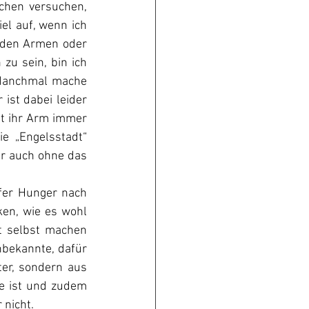
chen versuchen, 
el auf, wenn ich 
nden Armen oder 
u sein, bin ich 
 Manchmal mache 
ist dabei leider 
t ihr Arm immer 
 „Engelsstadt“ 
r auch ohne das 
efer Hunger nach 
en, wie es wohl 
t selbst machen 
nbekannte, dafür 
r, sondern aus 
e ist und zudem 
 nicht.