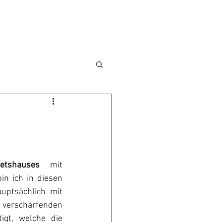
tshauses
 mit 
n ich in diesen 
ptsächlich mit 
schärfenden 
gt, welche die 