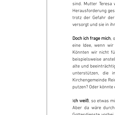
sind. Mutter Teresa 
Herausforderung geste
trotz der Gefahr der
versorgt und sie in i
Doch ich frage mich
, 
eine Idee, wenn wir 
Könnten wir nicht f
beispielsweise anstel
alte und beeinträcht
unterstützen, die 
Kirchengemeinde Reini
putzen? Oder könnte e
I
ch weiß
, so etwas m
Aber da wäre durcha
Gottesdienste vorbei.