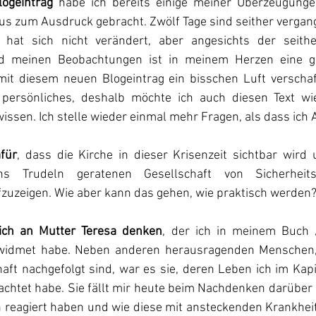
logeintrag
 habe ich bereits einige meiner Überzeugunge
s zum Ausdruck gebracht. Zwölf Tage sind seither vergan
hat sich nicht verändert, aber angesichts der seithe
d meinen Beobachtungen ist in meinem Herzen eine g
mit diesem neuen Blogeintrag ein bisschen Luft verschaf
 persönliches, deshalb möchte ich auch diesen Text wie
ssen. Ich stelle wieder einmal mehr Fragen, als dass ich 
für
, dass die Kirche in dieser Krisenzeit sichtbar wird 
ins Trudeln geratenen Gesellschaft von Sicherheits
fzuzeigen. Wie aber kann das gehen, wie praktisch werden
ich an Mutter Teresa denken
, der ich in meinem Buch „
widmet habe. Neben anderen herausragenden Menschen, 
aft nachgefolgt sind, war es sie, deren Leben ich im Kapit
achtet habe. Sie fällt mir heute beim Nachdenken darüber e
en reagiert haben und wie diese mit ansteckenden Krankhe