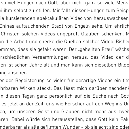
s so viel Hunger nach Gott, aber nicht ganz so viele Mens
 ihm selbst zu stillen. Mir fällt dieser Hunger zum Beispi
edia kursierenden spektakulären Video von herauswachse
hinas auftauchenden Stadt von Engeln sehe. Um ehrlich z
le Christen solchen Videos ungeprüft Glauben schenken.
on die Arbeit und checke die Quellen solcher Video. Bisher 
mmen, dass sie gefakt waren. Der „geheilten Frau“ wächs
rschiedlichen Versammlungen heraus, das Video der die
n ist schon Jahre alt und man kann sich dieselben Bilde
ung ansehen… 
er der Begeisterung so vieler für derartige Videos ein ti
hrbaren Wirken steckt. Das lässt mich darüber nachdenk
in diesen Tagen ganz persönlich auf die Suche nach Got
t es jetzt an der Zeit, uns wie Forscher auf den Weg ins U
n, um unseren Geist und Glauben nicht mehr aus zweite
ren. Dabei würde sich herausstellen, dass Gott kein Fak
derbarer als alle gefilmten Wunder - ob sie echt sind oder