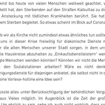
wird bis heute von vielen Menschen weltweit geachtet, we
llt hat, den Sterbenden auf den Straßen Kalkuttas zu die
 Ansteckung mit tödlichen Krankheiten berührt. Sie hat
hrem Sterben begleitet. So etwas scheint im Blick auf Coron
ob wir als Kirche nicht zumindest etwas ähnliches tun sollte
uns in dieser Krise freiwillig für diakonische Dienste
ür die alten Menschen unserer Stadt sorgen, in dem un
le Hauskreise abzuhalten zu „Einkaufsdienstleistern“ wer
igte Menschen wenden könnten? Könnten wir nicht die Men
in den Sozialstationen arbeiten? Wäre es nicht denk
gungsdienste für diejenigen anbietet, die selbst nicht in d
ine Vorlese-hotline eine Idee sein?
üsste alles unter Berücksichtigung der behördlichen Vorg
us Vieles möglich. Im Augenblick ist die Zeit der gro
 Um ehrlich zu sein, sehe ich auch nicht wirklich, dass s