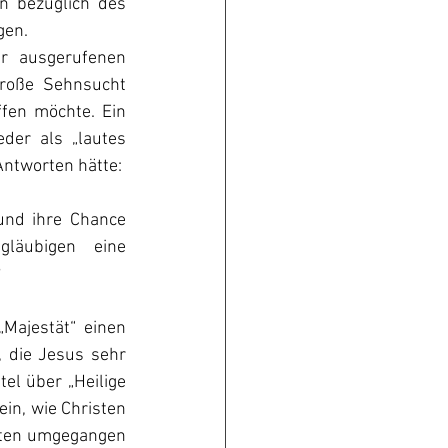
n bezüglich des 
gen.
r ausgerufenen 
roße Sehnsucht 
fen möchte. Ein 
der als „lautes 
Antworten hätte:
und ihre Chance 
gläubigen eine 
?
Majestät“ einen 
die Jesus sehr 
el über „Heilige 
in, wie Christen 
iten umgegangen 