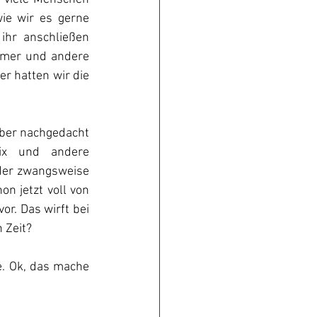
e wir es gerne 
ihr anschließen 
eimer und andere 
r hatten wir die 
über nachgedacht 
ix und andere 
der zwangsweise 
n jetzt voll von 
r. Das wirft bei 
 Zeit?
e. Ok, das mache 