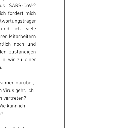
rus SARS-CoV-2 
ch fordert mich 
wortungsträger 
und ich viele 
en Mitarbeitern 
tlich noch und 
en zuständigen 
in wir zu einer 
n.
sinnen darüber, 
Virus geht. Ich 
n vertreten? 
ie kann ich 
n?