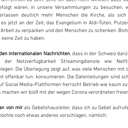
efolgt wären, in unsere Versammlungen zu besuchen, wi
verlassen deutlich mehr Menschen die Kirche, als sich 
t es jetzt an der Zeit, das Evangelium in Aldi-Tüten, Putz
er Arbeit zu verpacken und den Menschen zu schenken. Bishe
 keine Zeit zu haben.
 den internationalen Nachrichten
, dass in der Schweiz dar
 der Netzverfügbarkeit Streamingdienste wie Netfl
ulegen. Die Überlegung zeigt auf, was viele Menschen mit 
it offenbar tun: konsumieren. Die Datenleitungen sind scho
f Social Media-Plattformen herrscht Betrieb wie kaum zuvo
s machen wir bloß mit der wegen Corona verordneten freien
an von mir
 als Gebetshausleiter, dass ich zu Gebet aufruf
 möchte noch etwas anderes vorschlagen, nämlich: