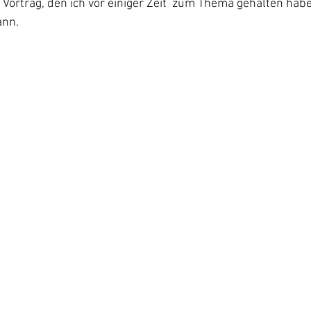
rtrag, den ich vor einiger Zeit  zum Thema gehalten habe
ann.