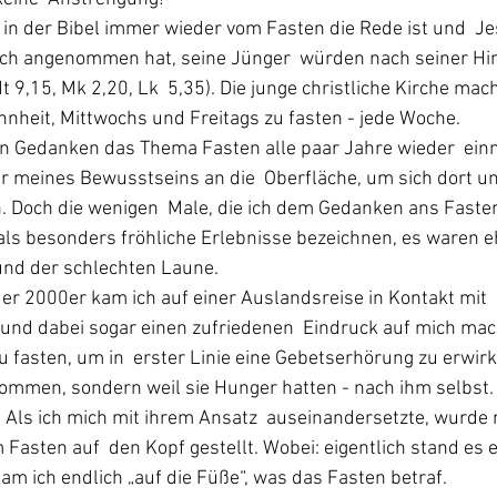
in der Bibel immer wieder vom Fasten die Rede ist und  Je
ich angenommen hat, seine Jünger  würden nach seiner Hi
 9,15, Mk 2,20, Lk  5,35). Die junge christliche Kirche mac
hnheit, Mittwochs und Freitags zu fasten - jede Woche.
en Gedanken das Thema Fasten alle paar Jahre wieder  ein
r meines Bewusstseins an die  Oberfläche, um sich dort 
Doch die wenigen  Male, die ich dem Gedanken ans Faste
  als besonders fröhliche Erlebnisse bezeichnen, es waren e
nd der schlechten Laune.
r 2000er kam ich auf einer Auslandsreise in Kontakt mit 
und dabei sogar einen zufriedenen  Eindruck auf mich mach
u fasten, um in  erster Linie eine Gebetserhörung zu erwirk
ommen, sondern weil sie Hunger hatten - nach ihm selbst.
 Als ich mich mit ihrem Ansatz  auseinandersetzte, wurde
Fasten auf  den Kopf gestellt. Wobei: eigentlich stand es e
am ich endlich „auf die Füße“, was das Fasten betraf.