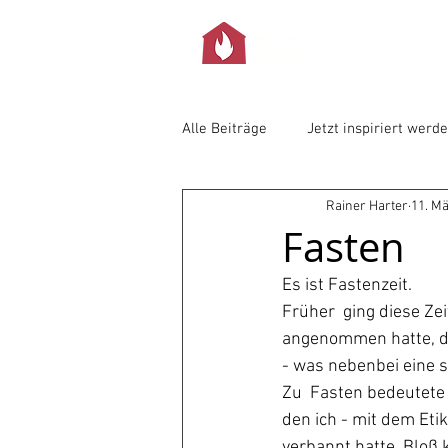
Alle Beiträge
Jetzt inspiriert werd
Rainer Harter
11. M
Fasten
Es ist Fastenzeit. 
Früher  ging diese Zei
angenommen hatte, das
- was nebenbei eine 
Zu  Fasten bedeutete m
den ich - mit dem Eti
verbannt hatte. Bloß 