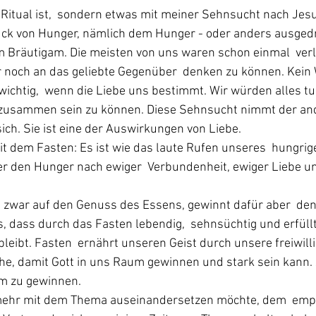
s Ritual ist,  sondern etwas mit meiner Sehnsucht nach Jesu
uck von Hunger, nämlich dem Hunger - oder anders ausgedr
 Bräutigam. Die meisten von uns waren schon einmal  verl
ur noch an das geliebte Gegenüber  denken zu können. Kein W
ichtig,  wenn die Liebe uns bestimmt. Wir würden alles t
zusammen sein zu können. Diese Sehnsucht nimmt der and
sich. Sie ist eine der Auswirkungen von Liebe.
mit dem Fasten: Es ist wie das laute Rufen unseres  hungri
er den Hunger nach ewiger  Verbundenheit, ewiger Liebe u
et zwar auf den Genuss des Essens, gewinnt dafür aber  de
, dass durch das Fasten lebendig,  sehnsüchtig und erfüll
eibt. Fasten  ernährt unseren Geist durch unsere freiwill
he, damit Gott in uns Raum gewinnen und stark sein kann. 
um zu gewinnen.
mehr mit dem Thema auseinandersetzen möchte, dem  empf