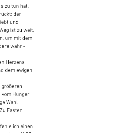
s zu tun hat. 
ückt: der  
iebt und 
eg ist zu weit, 
un, um mit dem 
ere wahr -  
gen Herzens 
nd dem ewigen 
n größeren 
t vom Hunger 
ige Wahl 
Zu Fasten  
ehle ich einen 