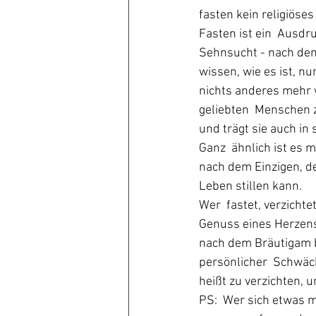
fasten kein religiöse
Fasten ist ein  Ausdr
Sehnsucht - nach dem
wissen, wie es ist, n
nichts anderes mehr w
geliebten  Menschen 
und trägt sie auch in 
Ganz  ähnlich ist es 
nach dem Einzigen, d
Leben stillen kann.
Wer  fastet, verzicht
Genuss eines Herzens
nach dem Bräutigam bl
persönlicher  Schwäc
heißt zu verzichten, 
PS:  Wer sich etwas 