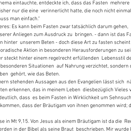
s Thema eintauchte, entdeckte ich, dass das Fasten  mehrere
her nur die eine  verinnerlicht hatte, die noch nicht einmal
uss man einfach.“
deres: Es kann beim Fasten zwar tatsächlich darum gehen, 
nserer Anliegen zum Ausdruck zu  bringen. - dann ist das F
 hinter  unserem Beten - doch diese Art zu fasten scheint 
poradische Aktion in besonderen Herausforderungen zu sein
r steckt hinter einem regelrecht erfüllenden  Lebensstil de
 besonderen Situationen  auf Nahrung verzichtet, sondern 
en  gehört, wie das Beten.
mern stehenden Aussagen aus den Evangelien lässt sich  n
ten erkennen, das in meinem Leben  diesbezüglich Vieles v
deutlich, dass  es beim Fasten in Wirklichkeit um Sehnsuch
it kommen, dass der Bräutigam von ihnen genommen wird; 
se in Mt 9,15. Von Jesus als einem Bräutigam ist da die  Red
den in der Bibel als seine Braut  beschrieben. Mir wurde k