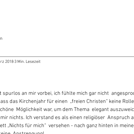
en
ärz 2018
3 Min. Lesezeit
t spurlos an mir vorbei, ich fühlte mich gar nicht  angesproc
s das Kirchenjahr für einen  „freien Christen“ keine Roll
schöne  Möglichkeit war, um dem Thema  elegant auszuwei
ir nichts. Ich verstand es als einen religiöser  Anspruch au
kett „Nichts für mich“  versehen - nach ganz hinten in mein
keine  Anstrengung!