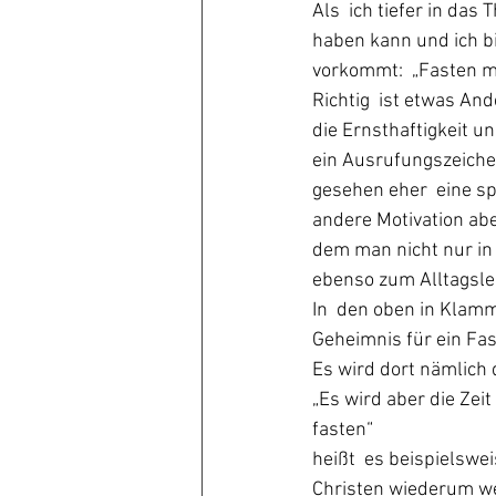
Als  ich tiefer in da
haben kann und ich bis
vorkommt:  „Fasten m
Richtig  ist etwas An
die Ernsthaftigkeit u
ein Ausrufungszeichen
gesehen eher  eine s
andere Motivation abe
dem man nicht nur in
ebenso zum Alltagsleb
In  den oben in Klam
Geheimnis für ein Fas
Es wird dort nämlich 
„Es wird aber die Ze
fasten“
heißt  es beispielswei
Christen wiederum wer