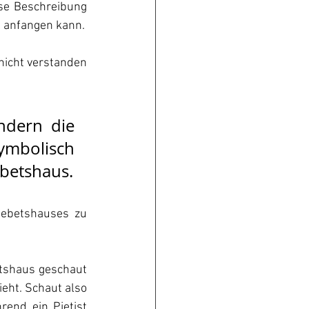
ese Beschreibung 
el anfangen kann.
icht verstanden 
dern die 
mbolisch 
ebetshaus.
ebetshauses zu 
tshaus geschaut 
eht. Schaut also 
rend ein Pietist 