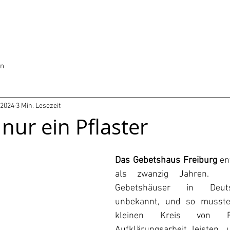
en
i 2024
3 Min. Lesezeit
nur ein Pflaster
Das Gebetshaus Freiburg
 en
als zwanzig Jahren.  
Gebetshäuser in Deuts
unbekannt, und so musste
kleinen Kreis von Fr
Aufklärungsarbeit leisten,