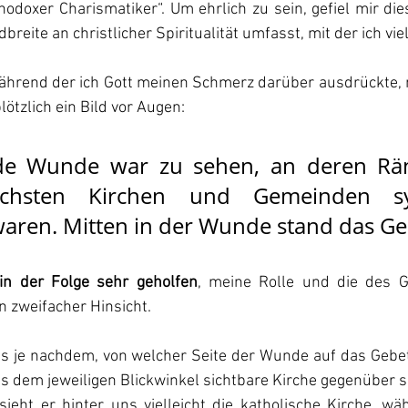
rthodoxer Charismatiker“. Um ehrlich zu sein, gefiel mir di
dbreite an christlicher Spiritualität umfasst, mit der ich vi
während der ich Gott meinen Schmerz darüber ausdrückte, n
lötzlich ein Bild vor Augen:
nde Wunde war zu sehen, an deren Rän
dlichsten Kirchen und Gemeinden sy
waren. Mitten in der Wunde stand das G
 in der Folge sehr geholfen
, meine Rolle und die des G
n zweifacher Hinsicht.
ass je nachdem, von welcher Seite der Wunde auf das Gebe
s dem jeweiligen Blickwinkel sichtbare Kirche gegenüber si
sieht er hinter uns vielleicht die katholische Kirche, wäh