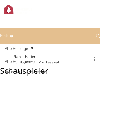
Beitrag
Alle Beiträge
Rainer Harter
Alle Beiträge
20. Nov. 2023
2 Min. Lesezeit
Schauspieler
Jetzt inspiriert werden