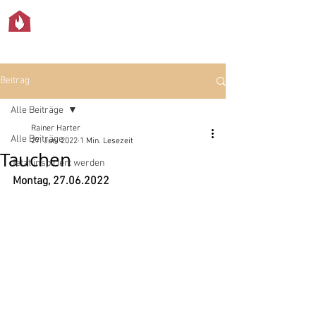
Beitrag
Alle Beiträge
Rainer Harter
Alle Beiträge
27. Juni 2022
1 Min. Lesezeit
Tauchen
Jetzt inspiriert werden
Montag, 27.06.2022