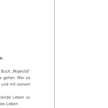
n.
 Buch „Majestät“ 
e gehen. Wer es 
 und mit seinem 
llende Leben zu 
iles Leben.