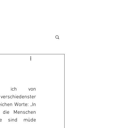
e ich von 
rschiedenster 
ichen Worte: „In 
d die Menschen 
ie sind müde 