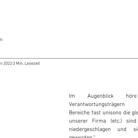
en
ni 2022
2 Min. Lesezeit
Im Augenblick hör
Verantwortungsträgern ve
Bereiche fast unisono die gle
unserer Firma (etc.) sin
niedergeschlagen und s
geworden.“