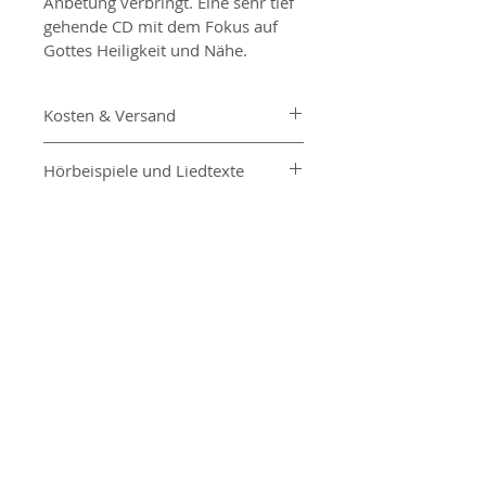
Anbetung verbringt. Eine sehr tief 
gehende CD mit dem Fokus auf 
Gottes Heiligkeit und Nähe.
Kosten & Versand
€15 inkl. Umsatzsteuer, zzgl. 
Hörbeispiele und Liedtexte
Proto und Verpackung
Hörbeispiele und Liedtexte 
können Sie 
hier 
finden.