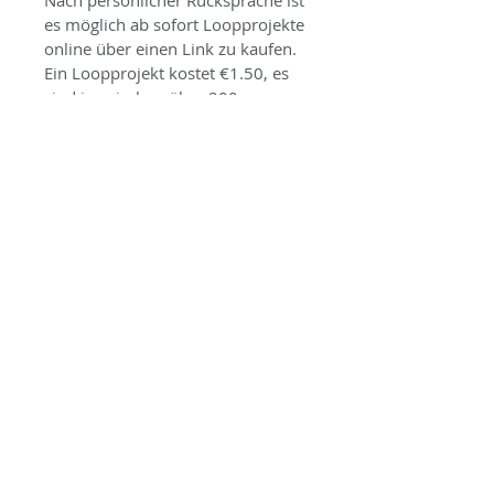
Nach persönlicher Rücksprache ist 
es möglich ab sofort Loopprojekte 
online über einen Link zu kaufen. 
Ein Loopprojekt kostet €1.50, es 
sind inzwischen über 200 
Projekte in den drei Kategorien 
vorhanden. Bitte wenden Sie sich 
hierzu direkt
 an 
karsten.klemme At-Zeichen 
gebetshaus-freiburg.de