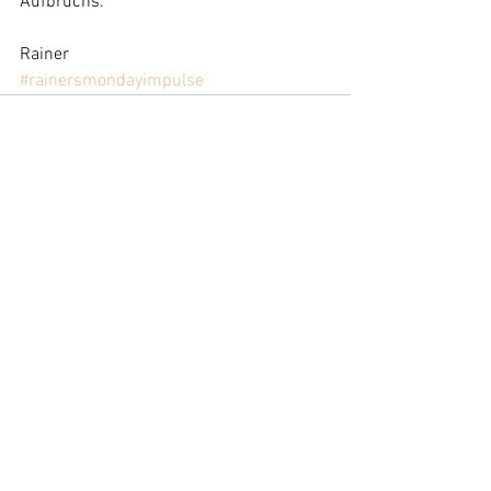
Aufbruchs.
Rainer
#rainersmondayimpulse
Alle ansehen
Aktuelle Beiträge