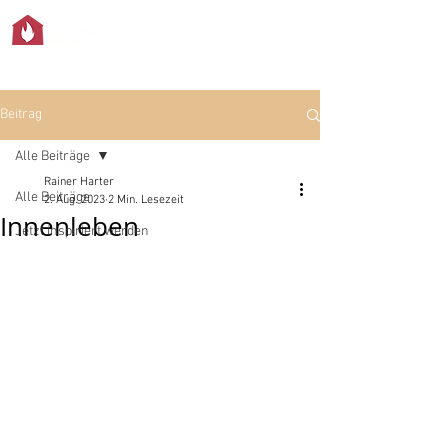
Beitrag
Alle Beiträge
Rainer Harter
Alle Beiträge
2. Aug. 2023
2 Min. Lesezeit
Innenleben
Jetzt inspiriert werden